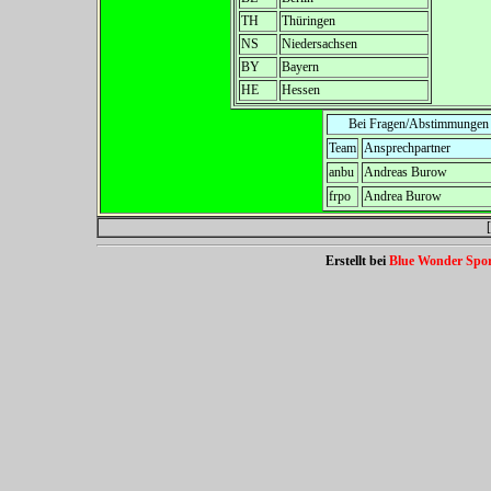
TH
Thüringen
NS
Niedersachsen
BY
Bayern
HE
Hessen
Bei Fragen/Abstimmungen k
Team
Ansprechpartner
anbu
Andreas Burow
frpo
Andrea Burow
[
Erstellt bei
Blue Wonder Spor