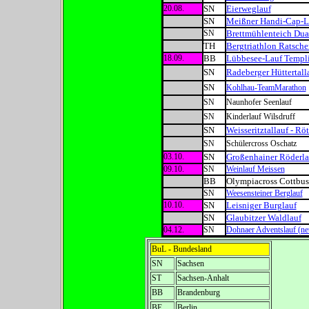
20.08.
SN
Eierweglauf
SN
Meißner Handi-Cap-L
SN
Brettmühlenteich Dua
TH
Bergtriathlon Ratsche
18.09.
BB
Lübbesee-Lauf Templ
SN
Radeberger Hüttertall
SN
Kohlhau-TeamMarathon
SN
Naunhofer Seenlauf
SN
Kinderlauf Wilsdruff
SN
Weisseritztallauf - R
SN
Schülercross Oschatz
03.10.
SN
Großenhainer Röderla
09.10.
SN
Weinlauf Meissen
BB
Olympiacross Cottbus
SN
Weesensteiner Berglauf
10.10.
SN
Leisniger Burglauf
SN
Glaubitzer Waldlauf
04.12.
SN
Dohnaer Adventslauf (neue
BuL - Bundesland
SN
Sachsen
ST
Sachsen-Anhalt
BB
Brandenburg
BE
Berlin