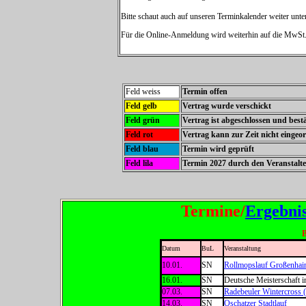
Bitte schaut auch auf unseren Terminkalender weiter unte
Für die Online-Anmeldung wird weiterhin auf die MwSt. 
Feld weiss
Termin offen
Feld gelb
Vertrag wurde verschickt
Feld grün
Vertrag ist abgeschlossen und bestä
Feld rot
Vertrag kann zur Zeit nicht eingeo
Feld blau
Termin wird geprüft
Feld lila
Termin 2027 durch den Veranstalt
Termine/
Ergebni
B
Datum
BuL
Veranstaltung
10.01.
SN
Rollmopslauf Großenhai
16.01.
SN
Deutsche Meisterschaft i
07.03.
SN
Radebeuler Wintercross 
14.03.
SN
Oschatzer Stadtlauf