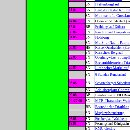
SN
Pfaffenberglauf
11.04.
SN
Lauf durch die Röder
SN
Mannschafts-Crosslau
14.04.
SN
Oberauer Stundenlauf (
17.04.
BB
Frühlingslauf Döbern
30.04.
SN
Raschützlauf Lampertswa
01.05.
SN
Hohburg
SN
Meißner Nacht-Paarla
09.05.
HE
Kassel Quadrathlon (Eur
SN
Kreischaer Berglauf
22.05.
SN
Oberlungwitzer Strumpfl
SN
Brettmühlenteich Tria
29.05.
SN
Limbacher Marktlauf
SN
6 Stunden Rundenlauf
05.06.
SN
Scharfenberger Silberlau
SN
Adelsberglauf Chemni
09.06.
BB
Landesfinale JtfO Br
SN
MTB-Tharandter Wal
26./27.06.
BB
Bornsdorfer Triathlon
SN
Müglitztalwanderung
07.08.
SN
Eichberglauf Waldheim
13.08.
SN
Festungslauf Königstein
SN
KMC-Geising